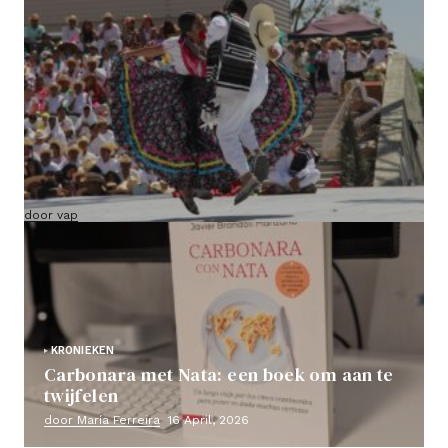
VAP-route door Mexico (bevestigd vertrek en
groep al gesloten)
door vap
18 Kan, 2026
KRONIEKEN
Carbonara met Nata: een boek om aan te
twijfelen
door María Ferreira
16 April, 2026