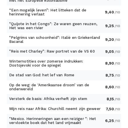
met het Europese kolonialisme
“Een mogelijk leven”: Het litteken dat de
9,40
/10
herinnering verlaat
"Quijote in het Congo": Ze waren geen reuzen,
9,25
/10
Het was een rivier
"Pelgrims van schoonheid": Italië en Griekenland
9,20
/10
Bacanal
"Reis met Charley": Raw portret van de VS 60
9,05
/10
Winternotities over zomerse indrukken:
8,90
/10
Dostojevski voor de spiegel
De stad van God: het lef van Rome
8,75
/10
Op de weg: de ‘Amerikaanse droom’ van de
8,60
/10
onderwereld
Versterk de basis: Afrika verheft zijn stem
8,15
/10
Mijn reis naar Afrika: Churchill neemt zijn geweer
7,50
/10
"Mexico. Herinneringen aan een reiziger ": Het
6,25
/10
vervloekte boek dat het land vrijmaakt