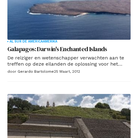
AL SUR DE AMERICA
AMERIKA
Galapagos: Darwin's Enchanted Islands
De reiziger en wetenschapper verwachten aan te
treffen op deze eilanden de oplossing voor het
"mysterie van mysteries", zoals hij het noemde the
door
Gerardo Bartolome
25 Maart, 2012
Origin of Species. Maar na iets meer dan vijf weken,
achter met meer vragen dan antwoorden.