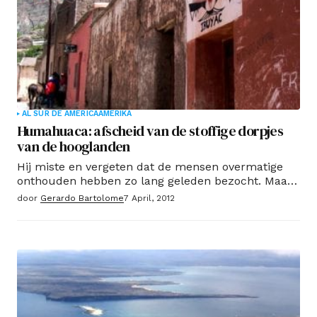
AL SUR DE AMERICA
AMERIKA
Humahuaca: afscheid van de stoffige dorpjes
van de hooglanden
Hij miste en vergeten dat de mensen overmatige
onthouden hebben zo lang geleden bezocht. Maar
alles was zo veranderd of was mijn geheugen dat
door
Gerardo Bartolome
7 April, 2012
ik een truc te spelen?