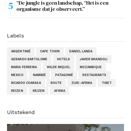
“De jungle is geen landschap, “Het is een
organisme dat je observeert.”
Labels
ARGENTINIË
CAPE TOWN
DANIEL LANDA
GERARDO BARTOLOME
HOTELS
JAVIER BRANDOLI
MARIA FERREIRA
WILDE MIQUEL
MOZAMBIQUE
MEXICO
NAMIBIË
PATAGONIË
RESTAURANTS
RICARDO COARASA
ROUTE
ZUID-AFRIKA
TIBET
REIZEN
REIZEN
AFRIKA
Uitstekend