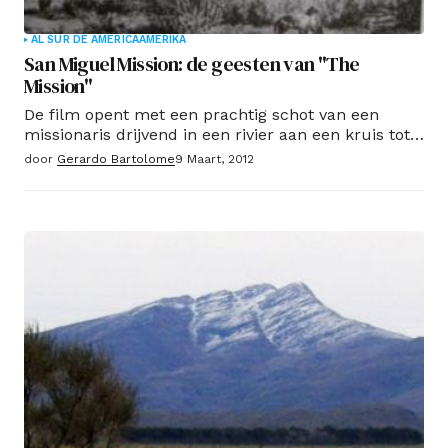
AL SUR DE AMERICA
AMERIKA
San Miguel Mission: de geesten van "The
Mission"
De film opent met een prachtig schot van een
missionaris drijvend in een rivier aan een kruis tot
aan het water wordt gesleept door een
door
Gerardo Bartolome
9 Maart, 2012
ongelooflijke waterval. De lezer kan hebben
geraden Ik heb het over "The Mission".