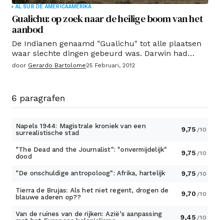
AL SUR DE AMERICA
AMERIKA
Gualichu: op zoek naar de heilige boom van het
aanbod
De Indianen genaamd "Gualichu" tot alle plaatsen
waar slechte dingen gebeurd was. Darwin had
geschreven 180 jaar geleden in dat gebied was een
door
Gerardo Bartolome
25 Februari, 2012
boom gewijd aan de Indianen en hun takken
hingen aanbod.
6 paragrafen
Napels 1944: Magistrale kroniek van een
9,75
/10
surrealistische stad
"The Dead and the Journalist": "onvermijdelijk"
9,75
/10
dood
"De onschuldige antropoloog": Afrika, hartelijk
9,75
/10
Tierra de Brujas: Als het niet regent, drogen de
9,70
/10
blauwe aderen op??
Van de ruïnes van de rijken: Azië's aanpassing
9,45
/10