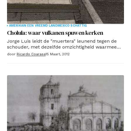
AMERIKA
IN EEN VREEMD LAND
MEXICO SCHATTIG
Cholula: waar vulkanen spuwen kerken
Jorge Luis leidt de "muertera" leunend tegen de
schouder, met dezelfde omzichtigheid waarmee
dat herinnert in zijn wilde jeugd was negen keer in
door
Ricardo Coarasa
15 Maart, 2012
de gevangenis. We gingen naar de kerk van Los
Remedios, gebouwd op de oude Grote Piramide van
Cholula, de stad met meer kerken per vierkante
meter in heel Mexico.