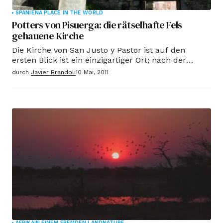
SPANIEN
A PLACE IN THE WORLD
Potters von Pisuerga: die rätselhafte Fels
gehauene Kirche
Die Kirche von San Justo y Pastor ist auf den
ersten Blick ist ein einzigartiger Ort; nach der
zweiten und dritten Blick alle unmöglich (...) Genau
durch
Javier Brandoli
10 Mai, 2011
dort, Leiste unter (Mason wichtigsten Symbol), ist
in den Felsen ein Kreuz, dass die eine von den
Tempelrittern verwendet ähnelt geschnitzt.
AFRIKA
IN EINEM FREMDEN LAND
NATURE