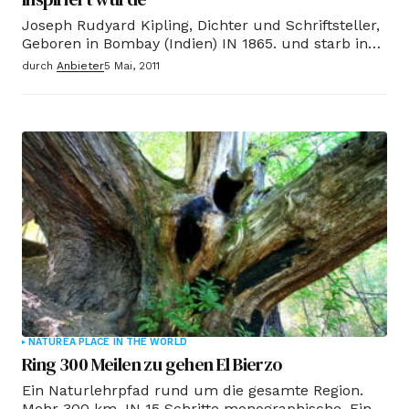
Joseph Rudyard Kipling, Dichter und Schriftsteller,
Geboren in Bombay (Indien) IN 1865. und starb in
London 1936. Er lebte in Zeiten des Krieges und
durch
Anbieter
5 Mai, 2011
eitel war unter seinen Landsleuten bekannt durch
reserviert Gedichte und Geschichten zu den
britischen Truppen in Indien.
NATURE
A PLACE IN THE WORLD
Ring 300 Meilen zu gehen El Bierzo
Ein Naturlehrpfad rund um die gesamte Region.
Mehr 300 km, IN 15 Schritte monographische. Eine