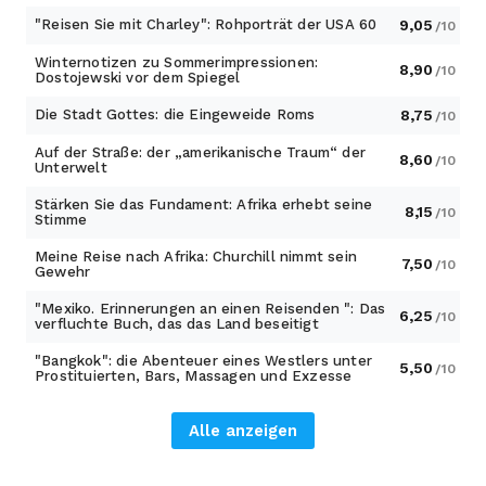
"Reisen Sie mit Charley": Rohporträt der USA 60
9,05
/10
Winternotizen zu Sommerimpressionen:
8,90
/10
Dostojewski vor dem Spiegel
Die Stadt Gottes: die Eingeweide Roms
8,75
/10
Auf der Straße: der „amerikanische Traum“ der
8,60
/10
Unterwelt
Stärken Sie das Fundament: Afrika erhebt seine
8,15
/10
Stimme
Meine Reise nach Afrika: Churchill nimmt sein
7,50
/10
Gewehr
"Mexiko. Erinnerungen an einen Reisenden ": Das
6,25
/10
verfluchte Buch, das das Land beseitigt
"Bangkok": die Abenteuer eines Westlers unter
5,50
/10
Prostituierten, Bars, Massagen und Exzesse
Alle anzeigen