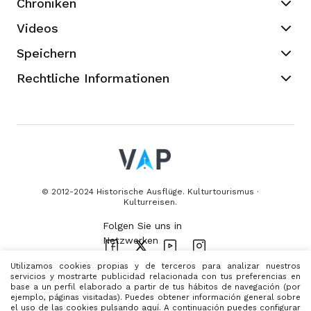
Chroniken
Videos
Speichern
Rechtliche Informationen
© 2012-2024 Historische Ausflüge. Kulturtourismus ·
Kulturreisen.
Utilizamos cookies propias y de terceros para analizar nuestros
servicios y mostrarte publicidad relacionada con tus preferencias en
base a un perfil elaborado a partir de tus hábitos de navegación (por
PROGRAMA KIT DIGITAL
AUS MITTELN MITFINANZIERT
ejemplo, páginas visitadas). Puedes obtener información general sobre
el uso de las cookies
pulsando aquí
. A continuación puedes configurar
NÄCHSTE GENERATION (EU)
DES WIRTSCHAFTLICHEN