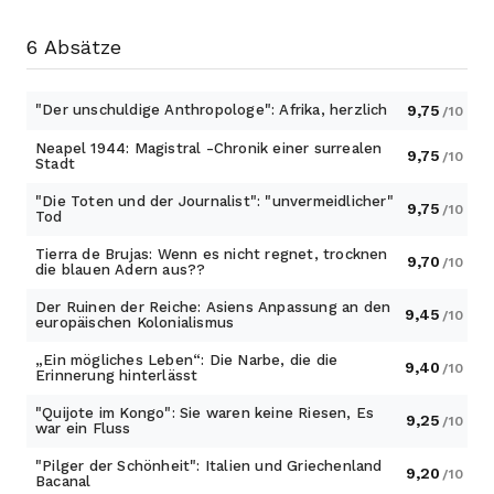
eingeführt, von Ed&Verschiedene.
6 Absätze
"Der unschuldige Anthropologe": Afrika, herzlich
9,75
/10
Neapel 1944: Magistral -Chronik einer surrealen
9,75
/10
Stadt
"Die Toten und der Journalist": "unvermeidlicher"
9,75
/10
Tod
Tierra de Brujas: Wenn es nicht regnet, trocknen
9,70
/10
die blauen Adern aus??
Der Ruinen der Reiche: Asiens Anpassung an den
9,45
/10
europäischen Kolonialismus
„Ein mögliches Leben“: Die Narbe, die die
9,40
/10
Erinnerung hinterlässt
"Quijote im Kongo": Sie waren keine Riesen, Es
9,25
/10
war ein Fluss
"Pilger der Schönheit": Italien und Griechenland
9,20
/10
Bacanal