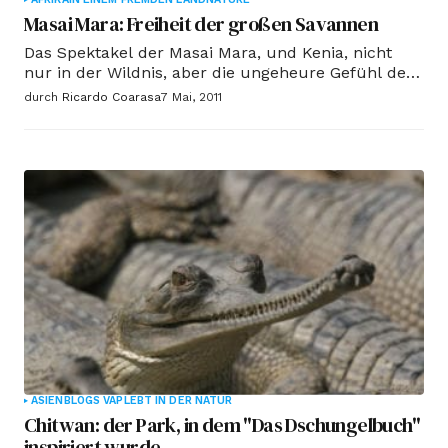
Masai Mara: Freiheit der großen Savannen
Das Spektakel der Masai Mara, und Kenia, nicht
nur in der Wildnis, aber die ungeheure Gefühl der
Freiheit, der über euch kommt, in Safran
durch
Ricardo Coarasa
7 Mai, 2011
Sonnenuntergänge, in der unendlichen Weite des
Horizonts, in der einsamen Akazie, die von einem
rachsüchtigen Gott versteinert scheinen.
ASIEN
BLOGS VAP
LEBT IN DER NATUR
Chitwan: der Park, in dem "Das Dschungelbuch"
inspiriert wurde