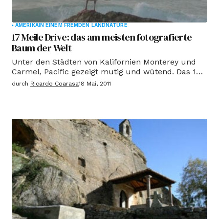
AMERIKA
IN EINEM FREMDEN LAND
NATURE
17 Meile Drive: das am meisten fotografierte
Baum der Welt
Unter den Städten von Kalifornien Monterey und
Carmel, Pacific gezeigt mutig und wütend. Das 17
Meile Drive (Route der 17 Meilen) umgeht einige
durch
Ricardo Coarasa
18 Mai, 2011
der weltweit exklusivsten Villen, Buchten entlang
irreführend aufwendigen Wrack, Kasserolle in
Sicht Robben und Seelöwen. Das Highlight ist der
Spuk The Lone Cypress, aupado eine einsame
Zypresse auf einem Felsvorsprung über 250 Jahr,
wer gerade die am meisten fotografierte Baum der
Welt sein.