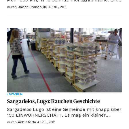
Art von Camino de Santiago, die berühmte Route
durch
Javier Brandoli
16 APRIL, 2011
ausgeschildert Xacobea, mitten in der steilen
Gipfel. Fast verlassene Dörfer, alten Bäumen,
Hütten, Brañas und Tiere (...), von Javier Brandoli.
SPANIEN
Sargadelos, Lugo: Rauchen Geschichte
Sargadelos Lugo ist eine Gemeinde mit knapp über
150 EINWOHNERSCHAFT. Es mag ein kleiner
erscheinen, aber in ihrem Kern liegt die Fabrik, die
durch
Anbieter
14 APRIL, 2011
die erste industrielle Kapitalismus in Spanien