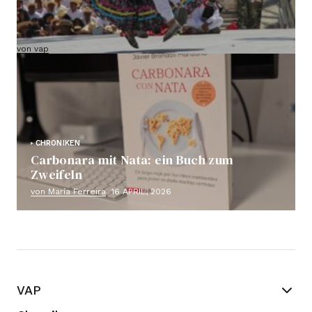
VAP-Route durch Mexiko (bestätigte Abreise
und Gruppe bereits geschlossen)
von vap
18 Mai, 2026
CHRONIKEN
Carbonara mit Nata: ein Buch zum
Zweifeln
von María Ferreira
16 APRIL, 2026
VAP