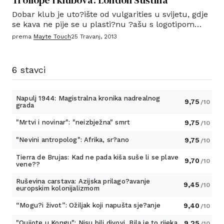
Trollope i klubova: London Suština
Dobar klub je uto?ište od vulgarities u svijetu, gdje
se kava ne pije se u plasti?nu ?ašu s logotipom
Starbucks, ali Worcester porculan, i še?er služio sa
prema
Mayte Touch
25 Travanj, 2013
srebrnim žlicama.
6 stavci
Napulj 1944: Magistralna kronika nadrealnog
9,75
/10
grada
"Mrtvi i novinar": "neizbježna" smrt
9,75
/10
"Nevini antropolog": Afrika, sr?ano
9,75
/10
Tierra de Brujas: Kad ne pada kiša suše li se plave
9,70
/10
vene??
Ruševina carstava: Azijska prilago?avanje
9,45
/10
europskim kolonijalizmom
“Mogu?i život”: Ožiljak koji napušta sje?anje
9,40
/10
"Quijote u Kongu": Nisu bili divovi, Bila je to rijeka
9,25
/10