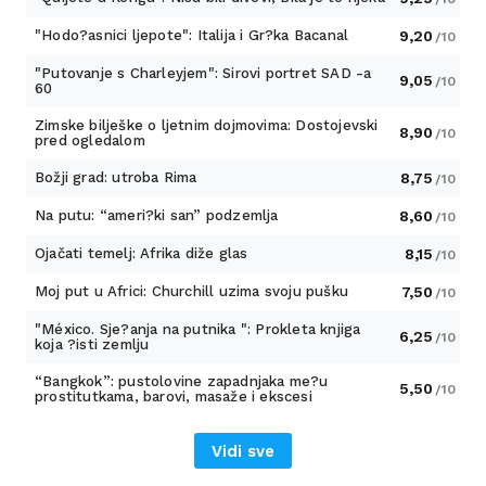
"Hodo?asnici ljepote": Italija i Gr?ka Bacanal
9,20
/10
"Putovanje s Charleyjem": Sirovi portret SAD -a
9,05
/10
60
Zimske bilješke o ljetnim dojmovima: Dostojevski
8,90
/10
pred ogledalom
Božji grad: utroba Rima
8,75
/10
Na putu: “ameri?ki san” podzemlja
8,60
/10
Ojačati temelj: Afrika diže glas
8,15
/10
Moj put u Africi: Churchill uzima svoju pušku
7,50
/10
"México. Sje?anja na putnika ": Prokleta knjiga
6,25
/10
koja ?isti zemlju
“Bangkok”: pustolovine zapadnjaka me?u
5,50
/10
prostitutkama, barovi, masaže i ekscesi
Vidi sve