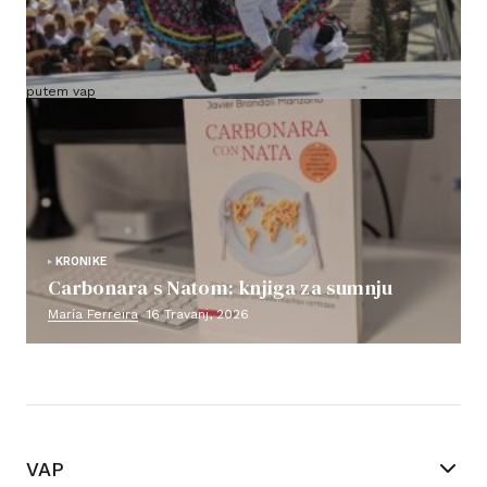
VAP ruta kroz Meksiko (potvrđen polazak i
grupa već zatvorena)
putem vap
18 Svibnja, 2026
KRONIKE
Carbonara s Natom: knjiga za sumnju
María Ferreira
16 Travanj, 2026
VAP