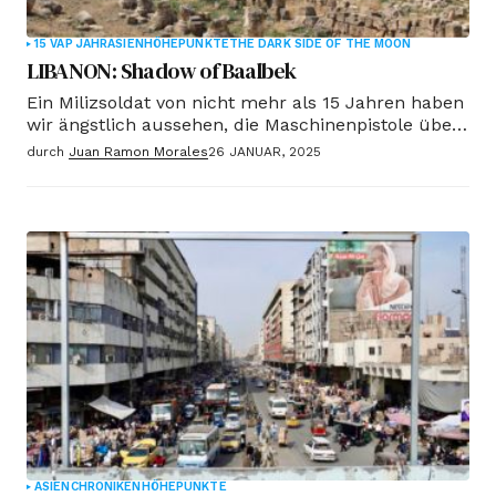
15 VAP JAHR
ASIEN
HÖHEPUNKTE
THE DARK SIDE OF THE MOON
LIBANON: Shadow of Baalbek
Ein Milizsoldat von nicht mehr als 15 Jahren haben
wir ängstlich aussehen, die Maschinenpistole über
der Schulter und einer Zigarette zwischen den
durch
Juan Ramon Morales
26 JANUAR, 2025
Lippen, nicht zu wissen, was zu tun ist. Wir
starrten schweigend, angespannt, Warten auf
etwas,, Ich weiß nicht, welche. In diesen Fällen, wie
immer, ist die absurdeste Zufall, dass das Eis
bricht, Wenn Ihr Telefon klingelt Barca Hymne.
ASIEN
CHRONIKEN
HÖHEPUNKTE