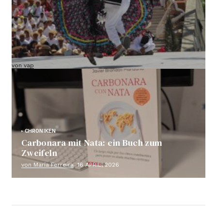
VAP-Route durch Mexiko (bestätigte Abreise
und Gruppe bereits geschlossen)
von vap
18 Mai, 2026
CHRONIKEN
Carbonara mit Nata: ein Buch zum
Zweifeln
von María Ferreira
16 APRIL, 2026