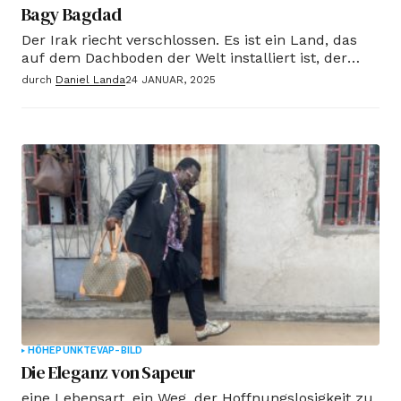
Bagy Bagdad
Der Irak riecht verschlossen. Es ist ein Land, das
auf dem Dachboden der Welt installiert ist, der
gerne Luft machen möchte. Will…
durch
Daniel Landa
24 JANUAR, 2025
HÖHEPUNKTE
VAP-BILD
Die Eleganz von Sapeur
eine Lebensart, ein Weg, der Hoffnungslosigkeit zu