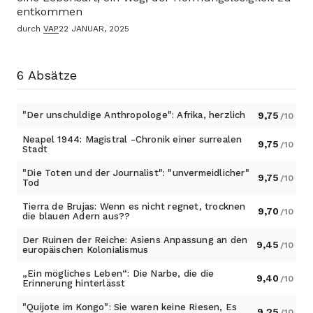
entkommen
durch
VAP
22 JANUAR, 2025
6 Absätze
"Der unschuldige Anthropologe": Afrika, herzlich
9,75
/10
Neapel 1944: Magistral -Chronik einer surrealen
9,75
/10
Stadt
"Die Toten und der Journalist": "unvermeidlicher"
9,75
/10
Tod
Tierra de Brujas: Wenn es nicht regnet, trocknen
9,70
/10
die blauen Adern aus??
Der Ruinen der Reiche: Asiens Anpassung an den
9,45
/10
europäischen Kolonialismus
„Ein mögliches Leben“: Die Narbe, die die
9,40
/10
Erinnerung hinterlässt
"Quijote im Kongo": Sie waren keine Riesen, Es
9,25
/10