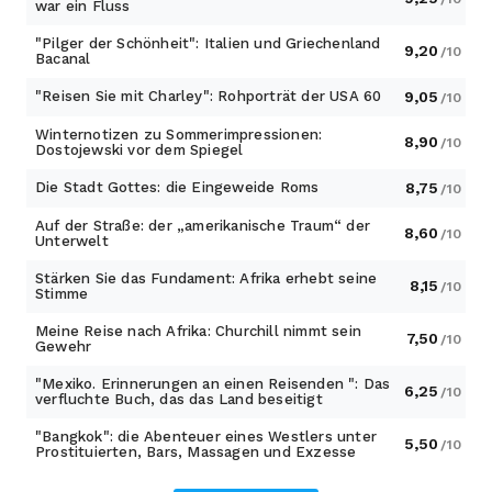
war ein Fluss
"Pilger der Schönheit": Italien und Griechenland
9,20
/10
Bacanal
"Reisen Sie mit Charley": Rohporträt der USA 60
9,05
/10
Winternotizen zu Sommerimpressionen:
8,90
/10
Dostojewski vor dem Spiegel
Die Stadt Gottes: die Eingeweide Roms
8,75
/10
Auf der Straße: der „amerikanische Traum“ der
8,60
/10
Unterwelt
Stärken Sie das Fundament: Afrika erhebt seine
8,15
/10
Stimme
Meine Reise nach Afrika: Churchill nimmt sein
7,50
/10
Gewehr
"Mexiko. Erinnerungen an einen Reisenden ": Das
6,25
/10
verfluchte Buch, das das Land beseitigt
"Bangkok": die Abenteuer eines Westlers unter
5,50
/10
Prostituierten, Bars, Massagen und Exzesse