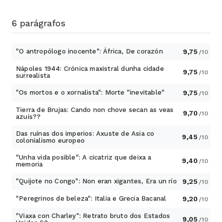
comeza unha sanguenta guerra civil contra o
ditador Gadafi.
6 parágrafos
"O antropólogo inocente": África, De corazón
9,75
/10
Nápoles 1944: Crónica maxistral dunha cidade
9,75
/10
surrealista
"Os mortos e o xornalista": Morte "inevitable"
9,75
/10
Tierra de Brujas: Cando non chove secan as veas
9,70
/10
azuis??
Das ruínas dos imperios: Axuste de Asia co
9,45
/10
colonialismo europeo
"Unha vida posible": A cicatriz que deixa a
9,40
/10
memoria
"Quijote no Congo": Non eran xigantes, Era un río
9,25
/10
"Peregrinos de beleza": Italia e Grecia Bacanal
9,20
/10
"Viaxa con Charley": Retrato bruto dos Estados
9,05
/10