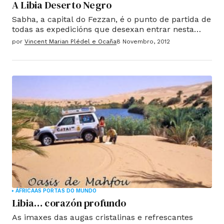
A Libia Deserto Negro
Sabha, a capital do Fezzan, é o punto de partida de
todas as expedicións que desexan entrar nesta
remota rexión do Sahara. A primeira historia deste
por
Vincent Marian Plédel e Ocaña
8 Novembro, 2012
territorio descoñecido veu á tona cando a primeira
exploración europea comezou só hai dous séculos.
ÁFRICA
AS PORTAS DO MUNDO
Libia… corazón profundo
As imaxes das augas cristalinas e refrescantes