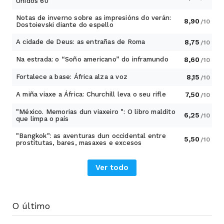
Unidos 60
Notas de inverno sobre as impresións do verán:
8,90
/10
Dostoievski diante do espello
A cidade de Deus: as entrañas de Roma
8,75
/10
Na estrada: o “Soño americano” do inframundo
8,60
/10
Fortalece a base: África alza a voz
8,15
/10
A miña viaxe a África: Churchill leva o seu rifle
7,50
/10
"México. Memorias dun viaxeiro ": O libro maldito
6,25
/10
que limpa o país
"Bangkok": as aventuras dun occidental entre
5,50
/10
prostitutas, bares, masaxes e excesos
Ver todo
O último