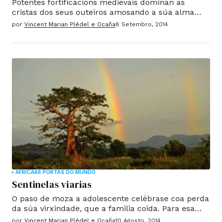
Potentes fortificacións medievais dominan as
cristas dos seus outeiros amosando a súa alma
guerreira. Como o po, constantemente suspendido
por
Vincent Marian Plédel e Ocaña
8 Setembro, 2014
polas súas rúas estragadas, a música atravesa
todos os recunchos e rexións.
ÁFRICA
AS PORTAS DO MUNDO
Sentinelas viarias
O paso de moza a adolescente celébrase coa perda
da súa virxindade, que a familia coida. Para esa
ocasión chegan os tíos e curmáns, que están a
por
Vincent Marian Plédel e Ocaña
10 Agosto, 2014