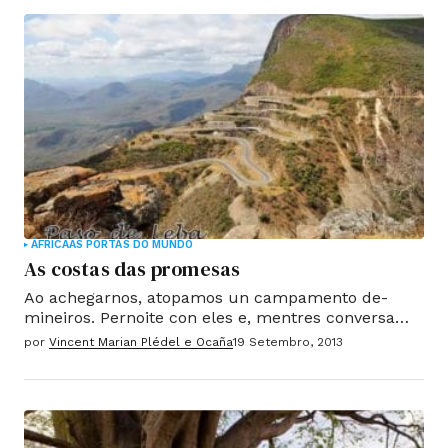
se move no seu territorio tribal
ÁFRICA
AS PORTAS DO MUNDO
As costas das promesas
Ao achegarnos, atopamos un campamento de-
mineiros. Pernoite con eles e, mentres conversa
con estes mozos, Era difícil evitar a visión da
por
Vincent Marian Plédel e Ocaña
19 Setembro, 2013
tarxeta con fotos dos seus asasinos compañeiros
vítimas de minas. Agora, cada vez que vimos un
sinal de "Minas Perigo" estaba vindo un frío.