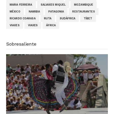
MARIA FERREIRA
SALVAXES MIQUEL
MOZAMBIQUE
MÉXICO
NAMIBIA
PATAGONIA
RESTAURANTES
RICARDO COARASA
RUTA
SUDÁFRICA
TÍBET
VIAXES
VIAXES
ÁFRICA
Sobresaliente
Ruta VAP por México (saída confirmada e
grupo xa pechado)