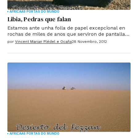
ÁFRICA
AS PORTAS DO MUNDO
Libia, Pedras que falan
Estamos ante unha folla de papel excepcional en
rochas de miles de anos que serviron de pantallas
para os homes que nas brumas do tempo que
por
Vincent Marian Plédel e Ocaña
28 Novembro, 2012
conformaban nas súas mensaxes para a
posteridade.
ÁFRICA
AS PORTAS DO MUNDO