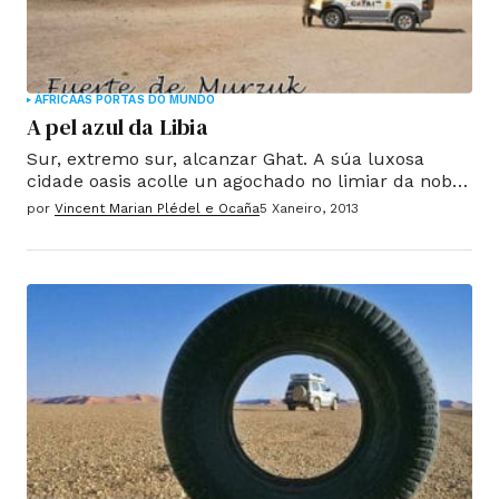
ÁFRICA
AS PORTAS DO MUNDO
A pel azul da Libia
Sur, extremo sur, alcanzar Ghat. A súa luxosa
cidade oasis acolle un agochado no limiar da nobre
deserto. A súa labiríntica medina mantén o sabor
por
Vincent Marian Plédel e Ocaña
5 Xaneiro, 2013
dos tempos antigos, cando era un paso importante
das rutas de caravanas trans-sahariana que
cruzan o deserto.