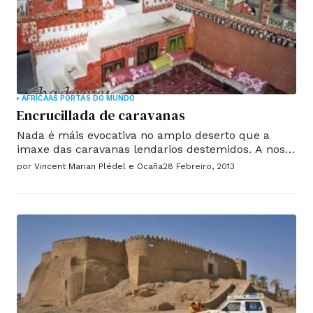
ÁFRICA
AS PORTAS DO MUNDO
Encrucillada de caravanas
Nada é máis evocativa no amplo deserto que a
imaxe das caravanas lendarios destemidos. A nosa
idea de navegar centos de quilómetros de Ghat
por
Vincent Marian Plédel e Ocaña
28 Febreiro, 2013
Sáhara para ir a cidade de Ghadames, pretende
seguir os pasos das caravanas intrépidos por
séculos percorrían as areas do océano de area.