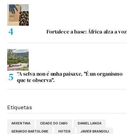
Fortalece a base: África alza a voz
“A selva non é unha paisaxe, "É un organismo
que te observa".
Etiquetas
ARXENTINA
CIDADE DO CABO
DANIEL LANDA
GERARDO BARTOLOME
HOTEIS
JAVIER BRANDOLI