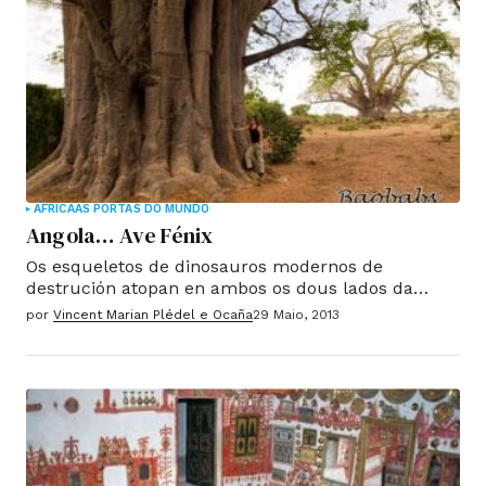
ÁFRICA
AS PORTAS DO MUNDO
Angola… Ave Fénix
Os esqueletos de dinosauros modernos de
destrución atopan en ambos os dous lados da
estrada. Ao Vera apocalíptico torcer os restos
por
Vincent Marian Plédel e Ocaña
29 Maio, 2013
carbonizados de tanques e as serpes negros
xigantes que poden ser vistos a distancia, o máis
preto, trens militares fan a obliterado por
demencia humana.