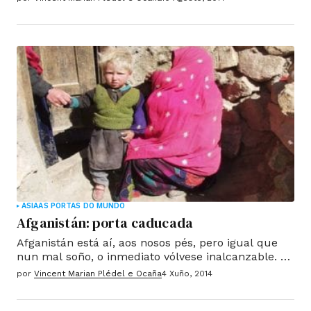
entrar na cabina e "fan unha muller" para a nena.
ASIA
AS PORTAS DO MUNDO
Afganistán: porta caducada
Afganistán está aí, aos nosos pés, pero igual que
nun mal soño, o inmediato vólvese inalcanzable. O
caos reina na nebulosa do soño viaxante que ten
por
Vincent Marian Plédel e Ocaña
4 Xuño, 2014
ante nós. O mujahideen vitorioso, agora un espírito
de loita confuso, destrúense e aniquilan todo o que