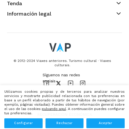
Tenda
Información legal
© 2012-2024 Viaxes anteriores. Turismo cultural · Viaxes
culturais.
Utilizamos cookies propias y de terceros para analizar nuestros
servicios y mostrarte publicidad relacionada con tus preferencias en
base a un perfil elaborado a partir de tus hábitos de navegación (por
PROGRAMA KIT DIGITAL
COFINANCIADO POR FONDOS
ejemplo, páginas visitadas). Puedes obtener información general sobre
el uso de las cookies
PRÓXIMA XERACIÓN (UE)
pulsando aquí
. A continuación puedes configurar
DO MECANISMO DE
tus preferencias.
RECUPERACIÓN ECONÓMICA
Configurar
Rechazar
Aceptar