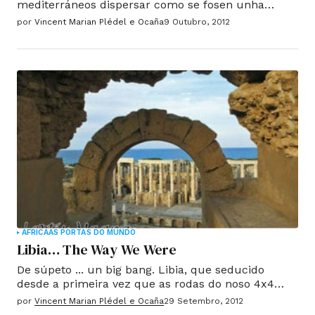
mediterráneos dispersar como se fosen unha
miraxe ilusoria. Templos, anfiteatros, columnas da
por
Vincent Marian Plédel e Ocaña
9 Outubro, 2012
Grecia antiga e no Imperio Romano son diluídos
polo noso espello retrovisor e facer unha
lembranza inesquecible.
ÁFRICA
AS PORTAS DO MUNDO
Libia… The Way We Were
De súpeto ... un big bang. Libia, que seducido
desde a primeira vez que as rodas do noso 4x4
mordido a area e as botas pisaron cidades
por
Vincent Marian Plédel e Ocaña
29 Setembro, 2012
pantasmas do pasado ... pecha un violento. Ela