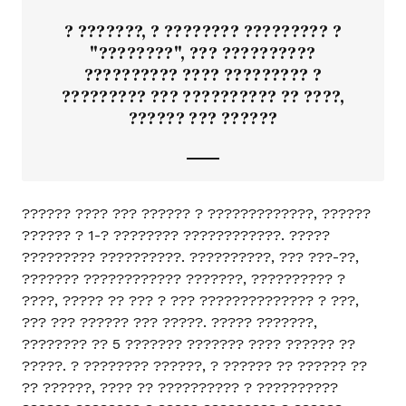
? ???????, ? ???????? ????????? ?
"????????", ??? ??????????
?????????? ???? ????????? ?
????????? ??? ?????????? ?? ????,
?????? ??? ??????
?????? ???? ??? ?????? ? ?????????????, ??????
?????? ? 1-? ???????? ????????????. ?????
????????? ??????????. ??????????, ??? ???-??,
??????? ???????????? ???????, ?????????? ?
????, ????? ?? ??? ? ??? ?????????????? ? ???,
??? ??? ?????? ??? ?????. ????? ???????,
???????? ?? 5 ??????? ??????? ???? ?????? ??
?????. ? ???????? ??????, ? ?????? ?? ?????? ??
?? ??????, ???? ?? ?????????? ? ??????????