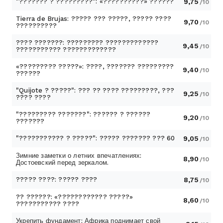
"??????? ? ?????????": «??????????» ??????
9,75
/10
Tierra de Brujas: ????? ??? ?????, ????? ????
9,70
/10
??????????
???? ???????: ????????? ?????????????
9,45
/10
??????????? ?????????????
«????????? ?????»: ????, ??????? ?????????
9,40
/10
??????
"Quijote ? ?????": ??? ?? ???? ?????????, ???
9,25
/10
???? ????
"????????? ???????": ?????? ? ??????
9,20
/10
???????
"??????????? ? ?????": ????? ??????? ??? 60
9,05
/10
Зимние заметки о летних впечатлениях:
8,90
/10
Достоевский перед зеркалом.
????? ????: ????? ????
8,75
/10
?? ??????: «???????????? ?????»
8,60
/10
??????????? ????
Укрепить фундамент: Африка поднимает свой