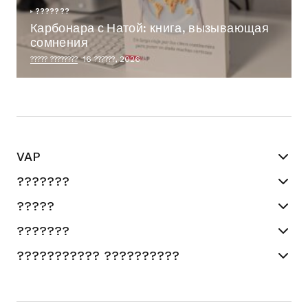
???????
Карбонара с Натой: книга, вызывающая
сомнения
????? ????????
16 ??????, 2026
VAP
???????
?????
???????
??????????? ??????????