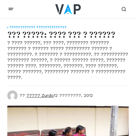
????
???????? ??????????????
??? ?????: ???? ??? ? ??????
? ???? ??????, ??? ????, ???????? ???????
??????? ? ?????? ????? ????????? ?????? ?
?????????. ? ??????? ? ??????????. ?? ??????????
???????? ??????, ? ?????? ?????? ?????, ???????
?????? ????. ????????, ???????, ???? ???????,
????? ???????, ????????? ??????? ? ???????????
?????.
??
????? Zurdo
12 ????????, 2012