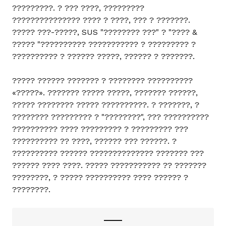
?????????. ? ??? ????, ?????????
??????????????? ???? ? ????, ??? ? ???????.
????? ???-?????, SUS "???????? ???" ? "???? &
????? "?????????? ??????????? ? ????????? ?
?????????? ? ?????? ?????, ?????? ? ???????.
????? ?????? ??????? ? ???????? ??????????
«?????». ??????? ????? ?????, ??????? ??????,
????? ???????? ????? ??????????. ? ???????, ?
???????? ????????? ? "????????", ??? ??????????
?????????? ???? ????????? ? ????????? ???
?????????? ?? ????, ?????? ??? ??????. ?
?????????? ?????? ?????????????? ??????? ???
?????? ???? ????. ????? ??????????? ?? ???????
????????, ? ????? ?????????? ???? ?????? ?
????????.