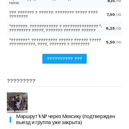
8,15
/10
голос
??? ??????? ? ??????: ???????? ????? ????
7,50
/10
????????
"???????. ???????????? ? ??????????????? ":
6,25
/10
????????? ?????, ??????? ??????? ??????
"???????": ??????????? ?????? ?????? ?????
5,50
/10
???????????, ????, ??????? ? ????????
?????????? ???
?????????
Маршрут VAP через Мексику (подтвержден
выезд и группа уже закрыта)