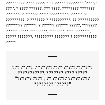
????????? ???? ????, ? ?? ????? ???????? "????,?
??? ". ? ???? ??????, ??? ????, ???????? ???????
??????? ? ?????? ????? ????????? ?????? ?
?????????. ? ??????? ? ??????????. ?? ??????????
???????? ??????, ? ?????? ?????? ?????, ???????
?????? ????. ????????, ???????, ???? ???????,
????? ???????, ????????? ??????? ? ???????????
?????.
??? ?????, ? ?????????? ????????????
???????????, ??????? ???? ?????
"?????? ????", ?? ?????? ?????????
???????? "?????"