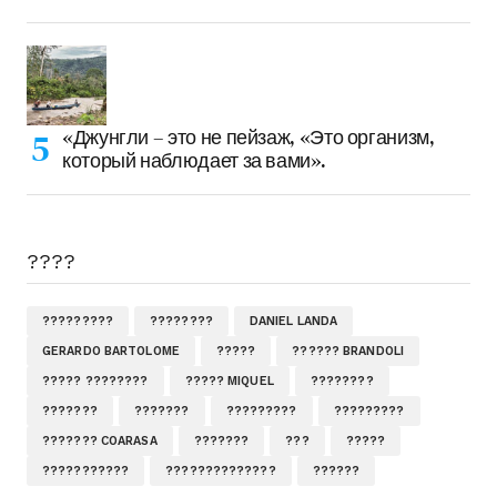
«Джунгли – это не пейзаж, «Это организм,
который наблюдает за вами».
????
?????????
????????
DANIEL LANDA
GERARDO BARTOLOME
?????
?????? BRANDOLI
????? ????????
????? MIQUEL
????????
???????
???????
?????????
?????????
??????? COARASA
???????
???
?????
???????????
??????????????
??????