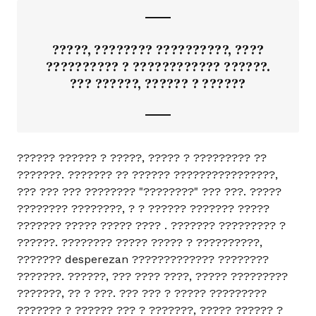
?????, ???????? ??????????, ????
?????????? ? ???????????? ??????.
??? ??????, ?????? ? ??????
?????? ?????? ? ?????, ????? ? ????????? ??
???????. ??????? ?? ?????? ????????????????,
??? ??? ??? ???????? "????????" ??? ???. ?????
???????? ????????, ? ? ?????? ??????? ?????
??????? ????? ????? ???? . ??????? ????????? ?
??????. ???????? ????? ????? ? ??????????,
??????? desperezan ????????????? ????????
???????. ??????, ??? ???? ????, ????? ?????????
???????, ?? ? ???. ??? ??? ? ????? ?????????
??????? ? ?????? ??? ? ???????, ????? ?????? ?