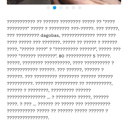
??????????? ?? ?????? ???????? ????? ?? "????
????????" ????? ? ???????? ???-?????. ??? ?????,
??? ????????? dagobas, ????????????? ???? ???
???? ????? ??? ???????. ????? ?? ????? ? ??????
????, "????? ????" ? "????????? ??????", ????? ???
???? "?????? ???????". 80 ?????????? 5 ?????.
?????, ???????? ??????????, ???? ?????????? ?
???????????? ??????. ??? ??????, ?????? ?
??????. ??? ????????? ???????? ?????? ??????
??????????. ??????? ????????? ?? ??????????,
?????? ? ????????, ????????? ??????
??????????????? ... ? ???????? ?????, ??????
????. ? ??? ... ?????? ?? ????? ??? ??????????
??????????? ????? ?? ?????? ????? ?????? ?
????????????????.