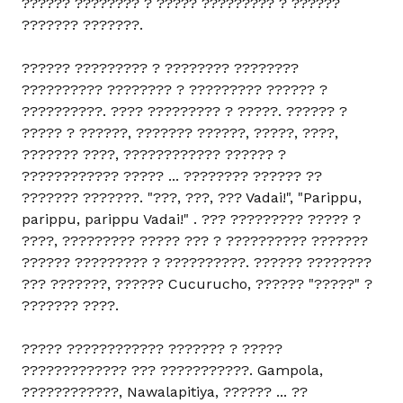
?????? ???????? ? ????? ????????? ? ??????
??????? ???????.
?????? ????????? ? ???????? ????????
?????????? ???????? ? ????????? ?????? ?
??????????. ???? ????????? ? ?????. ?????? ?
????? ? ??????, ??????? ??????, ?????, ????,
??????? ????, ???????????? ?????? ?
???????????? ????? ... ???????? ?????? ??
??????? ???????. "???, ???, ??? Vadai!", "Parippu,
parippu, parippu Vadai!" . ??? ????????? ????? ?
????, ????????? ????? ??? ? ?????????? ???????
?????? ????????? ? ??????????. ?????? ????????
??? ???????, ?????? Cucurucho, ?????? "?????" ?
??????? ????.
????? ???????????? ??????? ? ?????
????????????? ??? ???????????. Gampola,
????????????, Nawalapitiya, ?????? ... ??