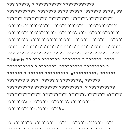
??? ?????, ? ?????????? ????????????
???????????, ??????? ???? ????? "?????? ????", ??
?????? ????????? ???????? "?????". ?????????
??????, ??? ??? ??? ??????? ????? ?????????? ?
???????????? ?? ???? ???????. ??? ????????????
??????? ? ?? ?????? ??????? ?????? ??????. ?????
????, ??? ????? ??????? ?????? ????????? ??????.
??? ????? ???????? ?? ?? ??????, ????????? ????
? bindis ?? ??? ???????. ??????? ? ??????. ????
?????????? ? ???????, ????????? ???????? ?
?????? ? ?????? ?????????. «?????????» ??????
??????? ? ??? -????? ? ????????., ??????
?????????? ????????? ?????????. ? ??????????
?????????????, ?????????, ??????, ??????? «?????
???????» ? ?????? ???????, ???????? ?
???????????, ???? ??? 80.
?? ???? ??? ????????, ????, ??????, ? ???? ???
??????? ? ????? ?????? ????, ????? ?????. ??