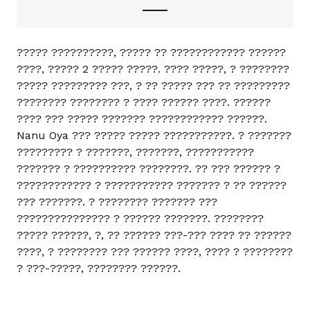
????? ??????????, ????? ?? ???????????? ??????
????, ????? 2 ????? ?????. ???? ?????, ? ????????
????? ????????? ???, ? ?? ????? ??? ?? ?????????
???????? ???????? ? ???? ?????? ????. ??????
???? ??? ????? ??????? ???????????? ??????.
Nanu Oya ??? ????? ????? ???????????. ? ???????
????????? ? ???????, ???????, ???????????
??????? ? ?????????? ????????. ?? ??? ?????? ?
???????????? ? ??????????? ??????? ? ?? ??????
??? ???????. ? ???????? ??????? ???
??????????????? ? ?????? ???????. ????????
????? ??????, ?, ?? ?????? ???-??? ???? ?? ??????
????, ? ???????? ??? ?????? ????, ???? ? ????????
? ???-?????, ???????? ??????.