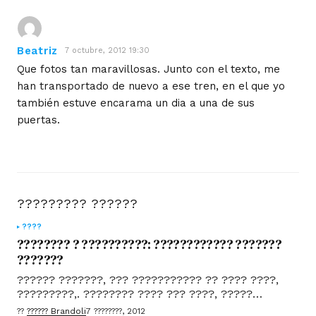
Beatriz
7 octubre, 2012 19:30
Que fotos tan maravillosas. Junto con el texto, me
han transportado de nuevo a ese tren, en el que yo
también estuve encarama un dia a una de sus
puertas.
????????? ??????
????
???????? ? ??????????: ???????????? ???????
???????
?????? ???????, ??? ??????????? ?? ???? ????,
?????????,. ???????? ???? ??? ????, ?????
???????????? ?? ????. ????????, ??????????? ?
??
?????? Brandoli
7 ????????, 2012