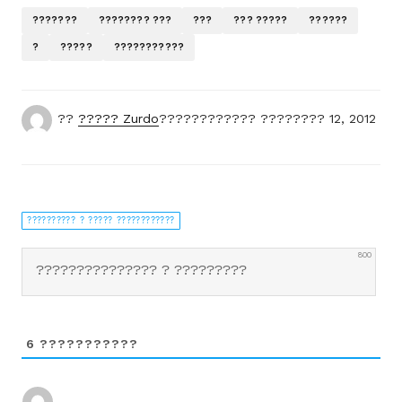
???????
???????? ???
???
??? ?????
??????
?
?????
???????????
??
????? Zurdo
????????????
???????? 12, 2012
?????????? ? ????? ????????????
800
6
???????????