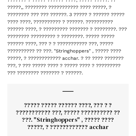
?????,, ???????? ??????????? ???? ?????, ?
???????? ??? ??? ??????. 3 ????? ? ?????? ?????
???? ????, ?????????? ? ??????. ??????????
?????? ????, ? ????????? ??????? ? ????????. ???
???????? ????????? ? ????????. ????? ?????
?????? ????, ??? ? ? ??????????? ???, ?????
?????????? ?? ???. "Stringhoppers" , ????? ????
?????, ? ???????????? acchar. ? ?? ???? ???????
???, ? ??? ????? ???? ? ????? ???? ? ?????????
??? ???????? ??????? ? ??????.
????? ????? ?????? ????, ??? ? ?
??????????? ???, ????? ?????????? ??
???. "Stringhoppers" , ????? ????
?????, ? ???????????? acchar