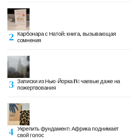
Карбонара с Натой: книга, вызывающая
сомнения
Записки из Нью-Йорка IV: чаевые даже на
пожертвования
Укрепить фундамент: Африка поднимает
свой голос