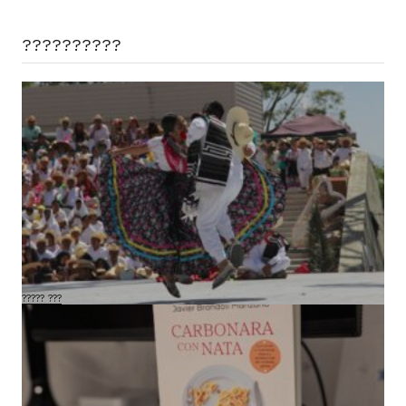
??????????
Маршрут VAP через Мексику (подтвержден
выезд и группа уже закрыта)
????? ???
18 ???, 2026