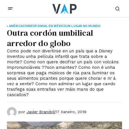
AMÉRICA
CORRESPONSAL EN MÉXICO
UN LUGAR NO MUNDO
Outra cordón umbilical
arredor do globo
Como pode non divertirse en un país que a Disney
inventou unha película infantil que trata sobre a
morte? Como non quere decifrar un país con volcáns
impronunciáveis ??son amantes? Como non é unha
sorpresa que paga músicos de rúa para iluminar os
seus alimentos picantes porque quere chorar e rir á
vez a xente? Como non admirar un lugar que cando
trasfega súas entrañas ver máis mans do que
cascallos?
por
Javier Brandoli
17 Xaneiro, 2019