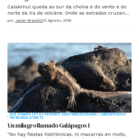
Calakmul queda ao sur da choiva e do vento e do
norte da ira de volcáns. Onde as estradas cruzan
nunha espesa selva pola que os homes camiñan
por
Javier Brandoli
13 Agosto, 2018
furtivamente para tropezar cunha nova vida
rodeada de felinos e militares. Non se ve, a
ninguén, porque cando o verde é denso ten a
virtude de erros de camuflaxe.
QUE DIAÑOS ESTOU FACENDO AQUÍ?
AMÉRICA
DANIEL LANDA
PACÍFICO
UN MUNDO Á PARTE
Un milagro llamado Galápagos I
"No hay fiestas histriónicas
, ni macarras en moto,