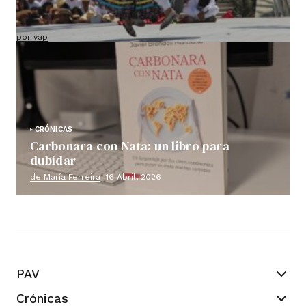
Ruta VAP por México (saída confirmada e
grupo xa pechado)
por vap
18 Maio, 2026
CRÓNICAS
Carbonara con Nata: un libro para
dubidar
de María Ferreira
16 Abril, 2026
PAV
Crónicas