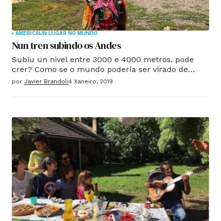
AMÉRICA
UN LUGAR NO MUNDO
Nun tren subindo os Andes
Subiu un nivel entre 3000 e 4000 metros. pode
crer? Como se o mundo podería ser virado de
cabeza para baixo sen caer nada. O tren soprou o
por
Javier Brandoli
4 Xaneiro, 2019
fume e nós vida. Desde a nosa fiestra
contemplamos os Andes e a súa estepa de herbas
de choiva e xente con coiro curtido polo sol frío.