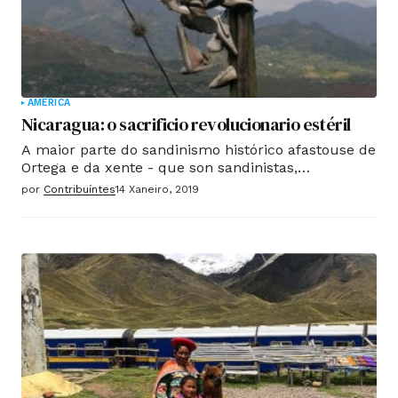
AMÉRICA
Nicaragua: o sacrificio revolucionario estéril
A maior parte do sandinismo histórico afastouse de
Ortega e da xente - que son sandinistas,
antiimperialista e progresista - quere derrocar a un
por
Contribuíntes
14 Xaneiro, 2019
goberno corrupto e represivo