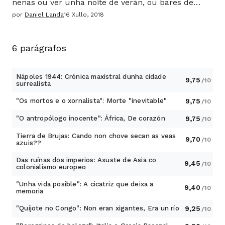
nenas ou ver unha noite de verán, ou bares de
praia. Na illa de Santa Cruz só o son das ondas e
por
Daniel Landa
16 Xullo, 2018
pelicanos vibración escoitando."
6 parágrafos
Nápoles 1944: Crónica maxistral dunha cidade
9,75
/10
surrealista
"Os mortos e o xornalista": Morte "inevitable"
9,75
/10
"O antropólogo inocente": África, De corazón
9,75
/10
Tierra de Brujas: Cando non chove secan as veas
9,70
/10
azuis??
Das ruínas dos imperios: Axuste de Asia co
9,45
/10
colonialismo europeo
"Unha vida posible": A cicatriz que deixa a
9,40
/10
memoria
"Quijote no Congo": Non eran xigantes, Era un río
9,25
/10