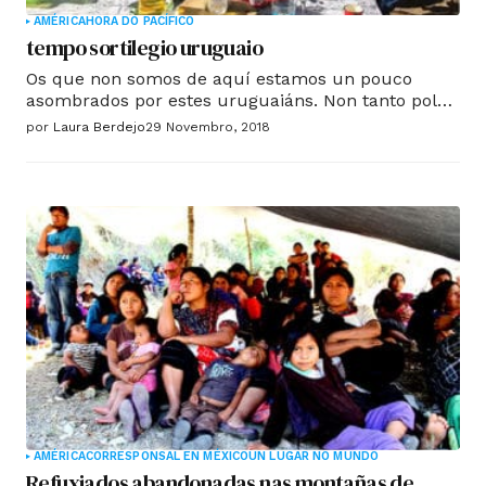
AMÉRICA
HORA DO PACÍFICO
tempo sortilegio uruguaio
Os que non somos de aquí estamos un pouco
asombrados por estes uruguaiáns. Non tanto pola
súa capacidade para correr dun traballo a outro
por
Laura Berdejo
29 Novembro, 2018
nin por saber facer punto, facer tortas, arranxar
motores ou bailar, senón pola súa valentía de levar
á palestra todo o que soa, desorde, o caos ou o
baleiro que tanto asusta ao mundo occidental.
AMÉRICA
CORRESPONSAL EN MÉXICO
UN LUGAR NO MUNDO
Refuxiados abandonadas nas montañas de