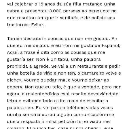
vai celebrar o 15 anos da súa filla matando unha
cabra e presentou 3.000 persoas ao banquete no
que resultou ter que ir sanitaria e de policía aos
trastornos Evitar.
Tamén descubrín cousas que non me gustou. En
que eu me delatou e eu non me gusta de Español;
Aquí, a frase é dita como as cousas que me
gustaría ser. Non é un tabú, unha palabra
prohibida a agrede. Se vai a un restaurante e pedir
unha botella de viño e non ten, o camareiro volve e
diche», Voume quedar mal e voume deixar ao
deber». Non que eu telo, é que a vontade, pero non
agora, e malentendidos está resolto devolviéndote
letra e evitando todo o tiro malo de escoitar a
palabra sen. Eu vin para o teléfono varias veces
nunha semana xurou alguén comunicación-me
que a resposta á miña petición foi enviado me
colgado. El nunca tivo, case nunca chegou, e se