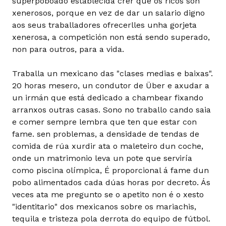
superpoboado establecida crer que os ricos son
xenerosos, porque en vez de dar un salario digno
aos seus traballadores ofrecerlles unha gorjeta
xenerosa, a competición non está sendo superado,
non para outros, para a vida.
Traballa un mexicano das "clases medias e baixas".
20 horas mesero, un condutor de Über e axudar a
un irmán que está dedicado a chambear fixando
arranxos outras casas. Sono no traballo cando saia
e comer sempre lembra que ten que estar con
fame. sen problemas, a densidade de tendas de
comida de rúa xurdir ata o maleteiro dun coche,
onde un matrimonio leva un pote que serviría
como piscina olímpica, É proporcional á fame dun
pobo alimentados cada dúas horas por decreto. Ás
veces ata me pregunto se o apetito non é o xesto
"identitario" dos mexicanos sobre os mariachis,
tequila e tristeza pola derrota do equipo de fútbol.