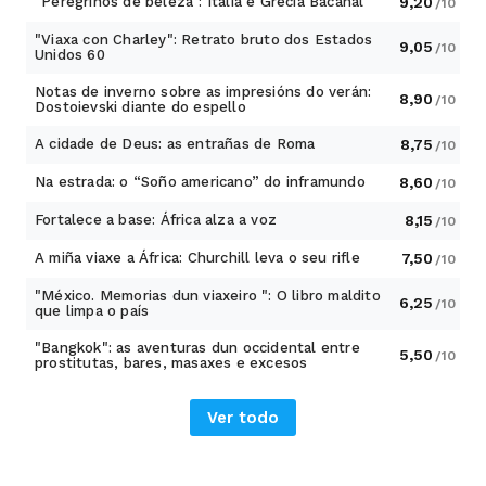
"Peregrinos de beleza": Italia e Grecia Bacanal
9,20
/10
"Viaxa con Charley": Retrato bruto dos Estados
9,05
/10
Unidos 60
Notas de inverno sobre as impresións do verán:
8,90
/10
Dostoievski diante do espello
A cidade de Deus: as entrañas de Roma
8,75
/10
Na estrada: o “Soño americano” do inframundo
8,60
/10
Fortalece a base: África alza a voz
8,15
/10
A miña viaxe a África: Churchill leva o seu rifle
7,50
/10
"México. Memorias dun viaxeiro ": O libro maldito
6,25
/10
que limpa o país
"Bangkok": as aventuras dun occidental entre
5,50
/10
prostitutas, bares, masaxes e excesos
Ver todo