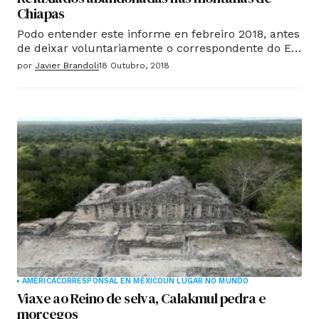
Chiapas
Podo entender este informe en febreiro 2018, antes
de deixar voluntariamente o correspondente do El
Mundo en México en abril pasado. O xornal non
por
Javier Brandoli
18 Outubro, 2018
publicado e aínda recibir mensaxes semanais
conflito, vídeos de desprazados, as declaracións de
máis violencia e a petición expresa dos grupos de
vítimas para que o publiquen e, polo tanto,
coñécese un conflito sobre o que apenas hai
información sobre o terreo.
AMÉRICA
CORRESPONSAL EN MÉXICO
UN LUGAR NO MUNDO
Viaxe ao Reino de selva, Calakmul pedra e
morcegos