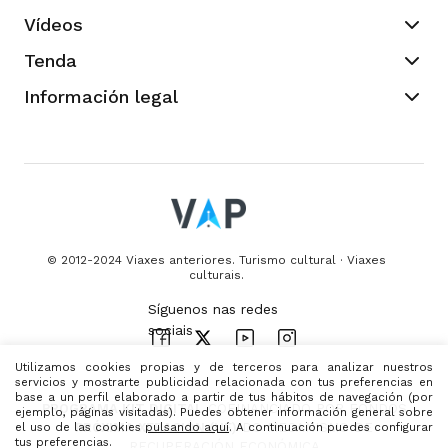
Vídeos
Tenda
Información legal
© 2012-2024 Viaxes anteriores. Turismo cultural · Viaxes
culturais.
Utilizamos cookies propias y de terceros para analizar nuestros
servicios y mostrarte publicidad relacionada con tus preferencias en
base a un perfil elaborado a partir de tus hábitos de navegación (por
PROGRAMA KIT DIGITAL
COFINANCIADO POR FONDOS
ejemplo, páginas visitadas). Puedes obtener información general sobre
el uso de las cookies
pulsando aquí
. A continuación puedes configurar
PRÓXIMA XERACIÓN (UE)
DO MECANISMO DE
tus preferencias.
RECUPERACIÓN ECONÓMICA