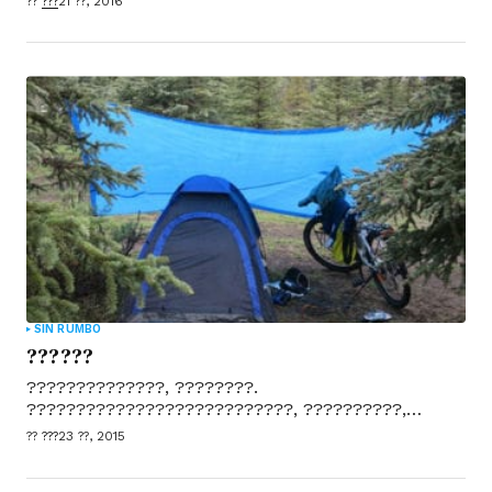
??
???
21 ??, 2016
content/uploads/Jamaica-1.jpg.
SIN RUMBO
??????
??????????????, ????????.
???????????????????????????, ??????????,
????????, ???????????.
??
???
23 ??, 2015