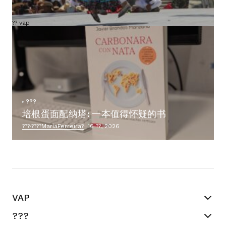
经墨西哥的 VAP 路线 (已确认出发且团体已关闭)
?? vap
18 ??, 2026
???
培根蛋面配纳塔: 一本值得怀疑的书
???·????MaríaFerreira?
16 ??, 2026
VAP
???