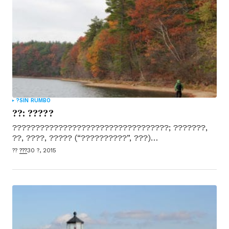
?
SIN RUMBO
??: ?????
??????????????????????????????????; ???????,
??, ????, ????? (“??????????”, ???)
??????????????, ??, ???.
??
???
30 ?, 2015