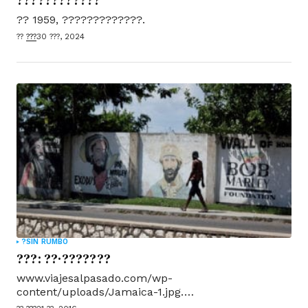
????????????
?? 1959, ?????????????.
??
???
30 ???, 2024
?
SIN RUMBO
???: ??·???????
www.viajesalpasado.com/wp-
content/uploads/Jamaica-1.jpg.
www.viajesalpasado.com/wp-