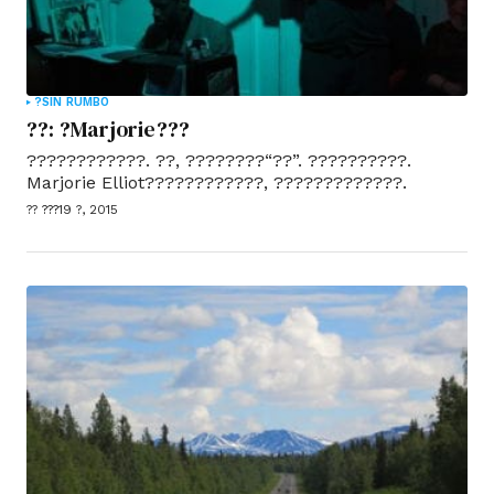
?
SIN RUMBO
??: ?Marjorie???
????????????. ??, ????????“??”. ??????????.
Marjorie Elliot????????????, ?????????????.
??
???
19 ?, 2015