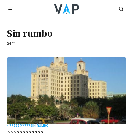
Sin rumbo
24 ??
?
??
???????
SIN RUMBO