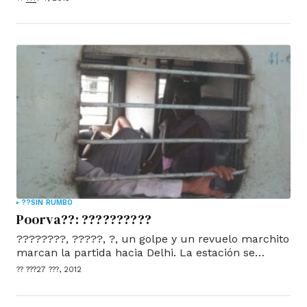
??
SIN RUMBO
Poorva??: ??????????
????????, ?????, ?,
un golpe y un revuelo marchito
marcan la partida hacia Delhi
.
La estación se
disuelve a nuestras espaldas y algún autóctono
??
???
27 ???, 2012
apura aún las últimas zancadas para no quedarse
en tierra
.