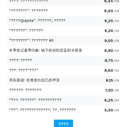
????: ????????????
9,45
/10
“???????”: ???????
9,40
/10
“????Quijote”: ??????, ?????
9,25
/10
“??????”: ??????
9,20
/10
“???????”: ??????? 60
9,05
/10
冬季笔记夏季印象: 镜子前的陀思妥耶夫斯基
8,90
/10
????: ?????
8,75
/10
???: ????“???”
8,60
/10
夯实基础: 非洲发出自己的声音
8,15
/10
??????: ???????
7,50
/10
“???. ??????”: ??????????
6,25
/10
“??”: ?????????????, ??, ???????
5,50
/10
????