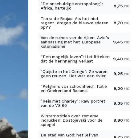
"De onschuldige antropoloog":
9,75
/10
Afrika, hartelijk
Tierra de Brujas: Als het niet
9,70
regent, drogen de blauwe aderen
/10
op??
Van de ruïnes van de rijken: Azië's
9,45
aanpassing met het Europese
/10
kolonialisme
“Een mogelijk leven”: Het litteken
9,40
/10
dat de herinnering verlaat
"Quijote in het Congo": Ze waren
9,25
/10
geen reuzen, Het was een rivier
"Pelgrims van schoonheid": Italië
9,20
/10
en Griekenland Bacanal
"Reis met Charley": Raw portret
9,05
/10
van de VS 60
Winternotities over zomerse
8,90
indrukken: Dostojevski voor de
/10
spiegel
De stad van God: het lef van
8,75
/10