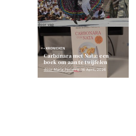
VAP-route door Mexico (bevestigd
vertrek en groep al gesloten)
door vap
18 Kan, 2026
KRONIEKEN
Carbonara met Nata: een
boek om aan te twijfelen
door María Ferreira
16 April, 2026