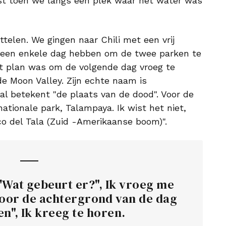
st toen we langs een plek waar het water was
telen. We gingen naar Chili met een vrij
u een enkele dag hebben om de twee parken te
et plan was om de volgende dag vroeg te
e Moon Valley. Zijn echte naam is
aal betekent "de plaats van de dood". Voor de
ationale park, Talampaya. Ik wist het niet,
o del Tala (Zuid -Amerikaanse boom)".
 'Wat gebeurt er?", Ik vroeg me
 door de achtergrond van de dag
en", Ik kreeg te horen.