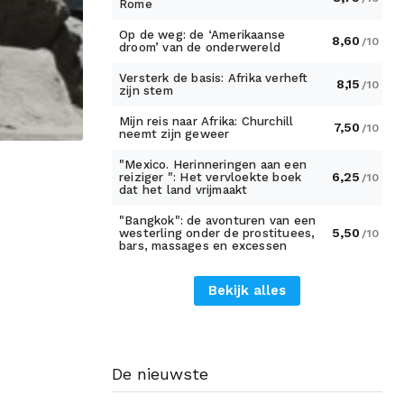
Rome
Op de weg: de ‘Amerikaanse
8,60
/10
droom’ van de onderwereld
Versterk de basis: Afrika verheft
8,15
/10
zijn stem
Mijn reis naar Afrika: Churchill
7,50
/10
neemt zijn geweer
"Mexico. Herinneringen aan een
6,25
reiziger ": Het vervloekte boek
/10
dat het land vrijmaakt
"Bangkok": de avonturen van een
5,50
westerling onder de prostituees,
/10
bars, massages en excessen
Bekijk alles
De nieuwste