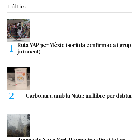
L'últim
Ruta VAP per Mèxic (sortida confirmada i grup
ja tancat)
Carbonara amb la Nata: un llibre per dubtar
Apunts de Nova York IV: propines fins i tot en