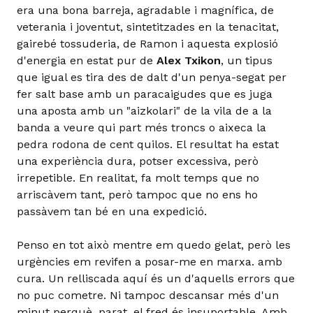
era una bona barreja, agradable i magnífica, de
veterania i joventut, sintetitzades en la tenacitat,
gairebé tossuderia, de Ramon i aquesta explosió
d'energia en estat pur de
Alex Txikon
, un tipus
que igual es tira des de dalt d'un penya-segat per
fer salt base amb un paracaigudes que es juga
una aposta amb un "aizkolari" de la vila de a la
banda a veure qui part més troncs o aixeca la
pedra rodona de cent quilos. El resultat ha estat
una experiència dura, potser excessiva, però
irrepetible. En realitat, fa molt temps que no
arriscàvem tant, però tampoc que no ens ho
passàvem tan bé en una expedició.
Penso en tot això mentre em quedo gelat, però les
urgències em revifen a posar-me en marxa. amb
cura. Un relliscada aquí és un d'aquells errors que
no puc cometre. Ni tampoc descansar més d'un
minut perquè, parat, el fred és insuportable. Amb