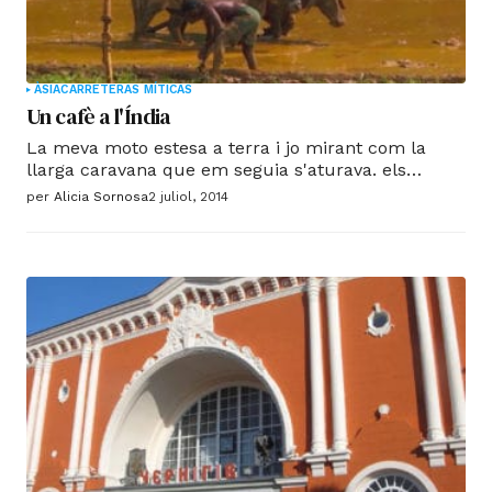
ÀSIA
CARRETERAS MÍTICAS
Un cafè a l'Índia
La meva moto estesa a terra i jo mirant com la
llarga caravana que em seguia s'aturava. els
cotxes, com petites formigues, van començar a
per
Alicia Sornosa
2 juliol, 2014
esquivarme i aprofitar l'aturada dels camions per
fugir el més ràpid possible. Vaig riure, hi era, sense
força per aixecar el meu pesada moto i ningú
m'ajudava ...