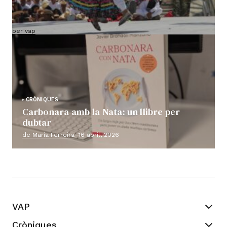
Ruta VAP per Mèxic (sortida confirmada i grup
ja tancat)
per vap
18 maig, 2026
CRÒNIQUES
Carbonara amb la Nata: un llibre per
dubtar
de María Ferreira
16 abril, 2026
VAP
Cròniques