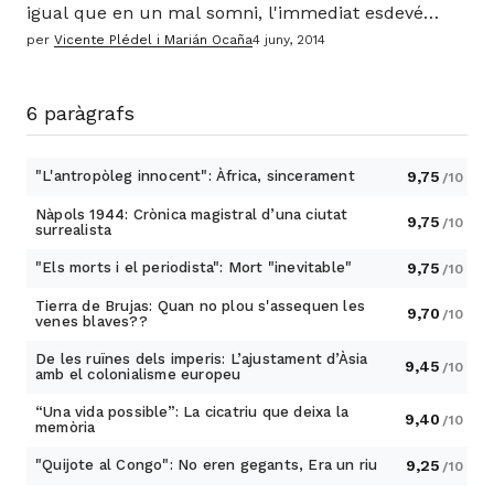
igual que en un mal somni, l'immediat esdevé
inabastable. A la nebulosa d'el somni viatger que
per
Vicente Plédel i Marián Ocaña
4 juny, 2014
tenim davant nostre regna el caos. Els victoriosos
mujahidins, ara esperits confusos embriagats de
lluita, es destrueixen entre ells i aniquilen tot el
6 paràgrafs
que es mogui en el seu territori tribal
"L'antropòleg innocent": Àfrica, sincerament
9,75
/10
Nàpols 1944: Crònica magistral d’una ciutat
9,75
/10
surrealista
"Els morts i el periodista": Mort "inevitable"
9,75
/10
Tierra de Brujas: Quan no plou s'assequen les
9,70
/10
venes blaves??
De les ruïnes dels imperis: L’ajustament d’Àsia
9,45
/10
amb el colonialisme europeu
“Una vida possible”: La cicatriu que deixa la
9,40
/10
memòria
"Quijote al Congo": No eren gegants, Era un riu
9,25
/10