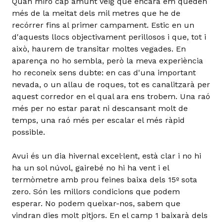
Quan miro cap amunt veig que encara em queden
més de la meitat dels mil metres que he de
recórrer fins al primer campament. Estic en un
d'aquests llocs objectivament perillosos i que, tot i
això, haurem de transitar moltes vegades. En
aparença no ho sembla, però la meva experiència
ho reconeix sens dubte: en cas d'una important
nevada, o un allau de roques, tot es canalitzarà per
aquest corredor en el qual ara ens trobem. Una raó
més per no estar parat ni descansant molt de
temps, una raó més per escalar el més ràpid
possible.
Avui és un dia hivernal excel·lent, està clar i no hi
ha un sol núvol, gairebé no hi ha vent i el
termòmetre amb prou feines baixa dels 15º sota
zero. Són les millors condicions que podem
esperar. No podem queixar-nos, sabem que
vindran dies molt pitjors. En el camp 1 baixarà dels