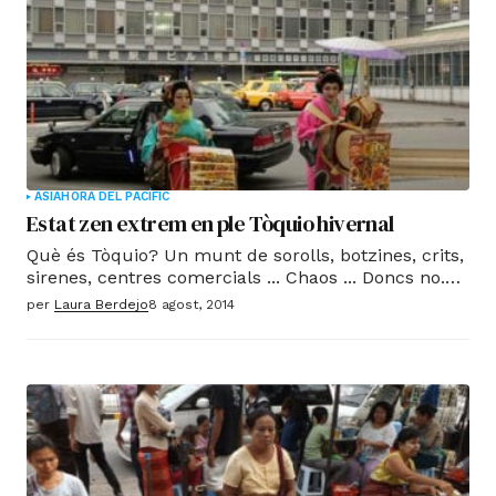
ÀSIA
HORA DEL PACÍFIC
Estat zen extrem en ple Tòquio hivernal
Què és Tòquio? Un munt de sorolls, botzines, crits,
sirenes, centres comercials ... Chaos ... Doncs no.
Resulta que no. Tòquio és més semblant a el fons
per
Laura Berdejo
8 agost, 2014
de la mar, on un munt de peixos van en la mateixa
direcció sense fregar-se, que a l'estereotip
cinematogràfic de megalòpolis de l'any dos mil.