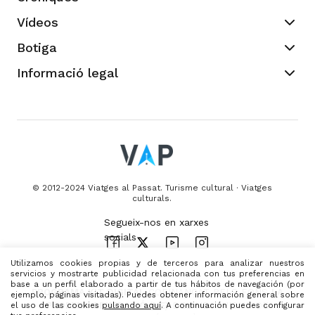
Vídeos
Botiga
Informació legal
© 2012-2024 Viatges al Passat. Turisme cultural · Viatges
culturals.
Utilizamos cookies propias y de terceros para analizar nuestros
servicios y mostrarte publicidad relacionada con tus preferencias en
base a un perfil elaborado a partir de tus hábitos de navegación (por
PROGRAMA KIT DIGITAL
COFINANÇAT PELS FONS
LA
ejemplo, páginas visitadas). Puedes obtener información general sobre
el uso de las cookies
pulsando aquí
. A continuación puedes configurar
PROPERA GENERACIÓ (UE)
DEL MECANISME DE