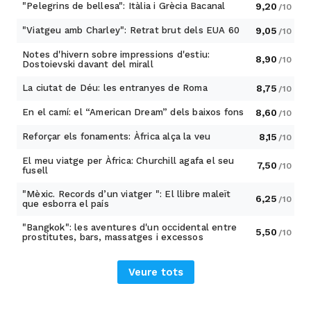
"Pelegrins de bellesa": Itàlia i Grècia Bacanal
9,20
/10
"Viatgeu amb Charley": Retrat brut dels EUA 60
9,05
/10
Notes d'hivern sobre impressions d'estiu:
8,90
/10
Dostoievski davant del mirall
La ciutat de Déu: les entranyes de Roma
8,75
/10
En el camí: el “American Dream” dels baixos fons
8,60
/10
Reforçar els fonaments: Àfrica alça la veu
8,15
/10
El meu viatge per Àfrica: Churchill agafa el seu
7,50
/10
fusell
"Mèxic. Records d’un viatger ": El llibre maleït
6,25
/10
que esborra el país
"Bangkok": les aventures d'un occidental entre
5,50
/10
prostitutes, bars, massatges i excessos
Veure tots