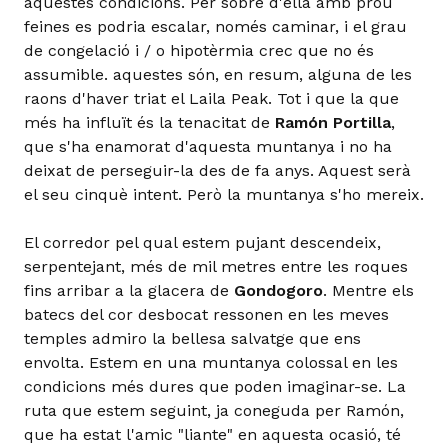
aquestes condicions. Per sobre d'ella amb prou
feines es podria escalar, només caminar, i el grau
de congelació i / o hipotèrmia crec que no és
assumible. aquestes són, en resum, alguna de les
raons d'haver triat el Laila Peak. Tot i que la que
més ha influït és la tenacitat de
Ramón Portilla
,
que s'ha enamorat d'aquesta muntanya i no ha
deixat de perseguir-la des de fa anys. Aquest serà
el seu cinquè intent. Però la muntanya s'ho mereix.
El corredor pel qual estem pujant descendeix,
serpentejant, més de mil metres entre les roques
fins arribar a la glacera de
Gondogoro
. Mentre els
batecs del cor desbocat ressonen en les meves
temples admiro la bellesa salvatge que ens
envolta. Estem en una muntanya colossal en les
condicions més dures que poden imaginar-se. La
ruta que estem seguint, ja coneguda per Ramón,
que ha estat l'amic "liante" en aquesta ocasió, té