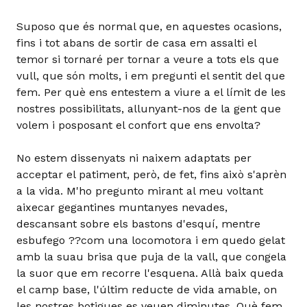
Suposo que és normal que, en aquestes ocasions,
fins i tot abans de sortir de casa em assalti el
temor si tornaré per tornar a veure a tots els que
vull, que són molts, i em pregunti el sentit del que
fem. Per què ens entestem a viure a el límit de les
nostres possibilitats, allunyant-nos de la gent que
volem i posposant el confort que ens envolta?
No estem dissenyats ni naixem adaptats per
acceptar el patiment, però, de fet, fins això s'aprèn
a la vida. M'ho pregunto mirant al meu voltant
aixecar gegantines muntanyes nevades,
descansant sobre els bastons d'esquí, mentre
esbufego ??com una locomotora i em quedo gelat
amb la suau brisa que puja de la vall, que congela
la suor que em recorre l'esquena. Allà baix queda
el camp base, l'últim reducte de vida amable, on
les nostres botigues es veuen diminutes. Què fem