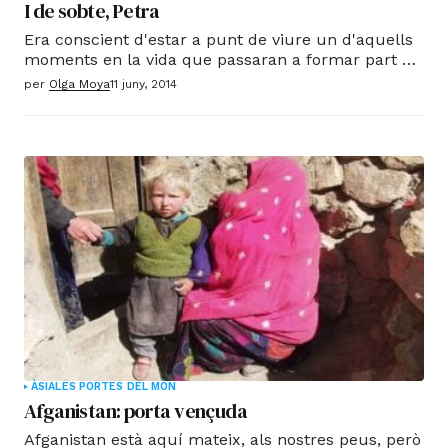
I de sobte, Petra
Era conscient d'estar a punt de viure un d'aquells
moments en la vida que passaran a formar part de
la llista d'inoblidables, inesborrables, etern. Com el
per
Olga Moya
11 juny, 2014
primer petó. Com el naixement d'un fill. Com quan
un veu per fi el Taj Mahal i no pot evitar que se li
humitegi la mirada. I és que hi ha icones en el món
als quals resulta impossible ser aliè.
ÀSIA
LES PORTES DEL MÓN
Afganistan: porta vençuda
Afganistan està aquí mateix, als nostres peus, però