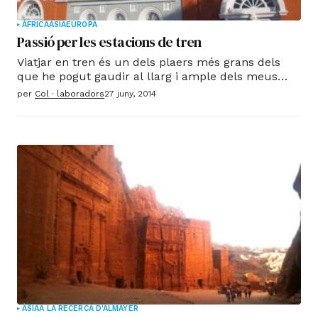
ÀFRICA
ÀSIA
EUROPA
Passió per les estacions de tren
Viatjar en tren és un dels plaers més grans dels
que he pogut gaudir al llarg i ample dels meus
viatges. És, més que un mitjà per arribar a un lloc
per
Col · laboradors
27 juny, 2014
determinat, un fi en si mateix, alguna cosa que es
basta i es sobra per fer-me gaudir.
ÀSIA
A LA RECERCA D'ALMAYER