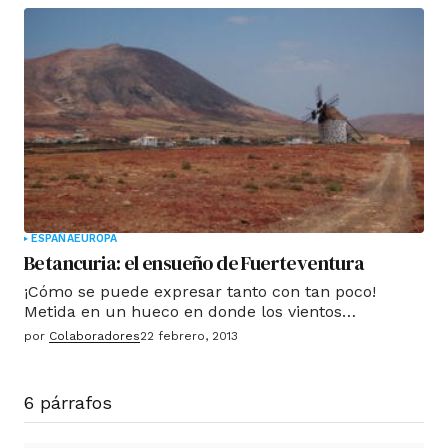
las Fuentes del Nilo Azul olvidado por todos.
ESPAÑA
EUROPA
Betancuria: el ensueño de Fuerteventura
¡Cómo se puede expresar tanto con tan poco!
Metida en un hueco en donde los vientos
abrasadores del desierto no consiguen doblegarla,
por
Colaboradores
22 febrero, 2013
allí permanece Betancuria. Una de las primeras
poblaciones de Canarias, y que fuera capital de
Fuerteventura durante mucho tiempo.
6 párrafos