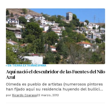
EN TIERRA EXTRAÑA
ESPAÑA
Aquí nació el descubridor de las Fuentes del Nilo
Azul
Olmeda es pueblo de artistas (numerosos pintores
han fijado aquí su residencia huyendo del bullicio
de Madrid y buscando la serenidad que aviva el
por
Ricardo Coarasa
22 marzo, 2013
talento), de cuestas empinadas y panorámicas que
invitan al sosiego. Pero para el viajero es, sobre
todo, el pueblo de Pedro Páez, el descubridor de