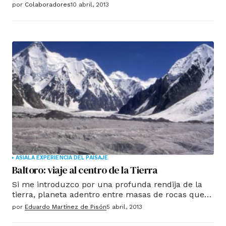
incluso ilustres escritores de la talla de Unamuno
por
Colaboradores
10 abril, 2013
o Cervantes, que caminó hasta Guadalupe para
ofrecer a la virgen las cadenas con las que había
sido encerrado en las mazmorras de Orán, según
consta en los libros de visita del monasterio.
ASIA
LA EXPERIENCIA DEL PAISAJE
Baltoro: viaje al centro de la Tierra
Si me introduzco por una profunda rendija de la
tierra, planeta adentro entre masas de rocas que
casi me encierran miles de metros por encima de
por
Eduardo Martínez de Pisón
5 abril, 2013
mí ¿cuál es el objeto de mi visita?