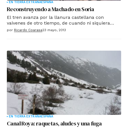
EN TIERRA EXTRAÑA
ESPAÑA
Reconstruyendo a Machado en Soria
El tren avanza por la llanura castellana con
vaivenes de otro tiempo, de cuando ni siquiera
soñábamos el AVE. Como el poeta un siglo atrás,
por
Ricardo Coarasa
23 mayo, 2013
aunque ya no sobre la madera de un vagón de
tercera, nos dirigimos a Soria en ferrocarril. Es el
trayecto inaugural del tren Campos de Castilla,
que acerca a los viajeros desde Madrid las
vivencias y la obra de Machado en tierras sorianas.
EN TIERRA EXTRAÑA
ESPAÑA
Canal Roya: raquetas, aludes y una fuga