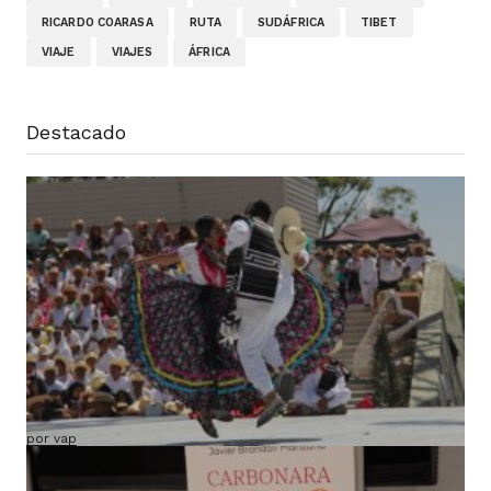
RICARDO COARASA
RUTA
SUDÁFRICA
TIBET
VIAJE
VIAJES
ÁFRICA
Destacado
Ruta VAP por México (salida confirmada y
grupo ya cerrado)
por vap
18 mayo, 2026