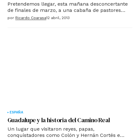
Pretendemos llegar, esta mañana desconcertante
de finales de marzo, a una cabaña de pastores
junto al río, donde cumplí hace muchos años
por
Ricardo Coarasa
12 abril, 2013
(tantos que me da pereza contarlos) con la
inevitable cuota de rebeldía que se le presupone a
un adolescente.
ESPAÑA
Guadalupe y la historia del Camino Real
Un lugar que visitaron reyes, papas,
conquistadores como Colón y Hernán Cortés e