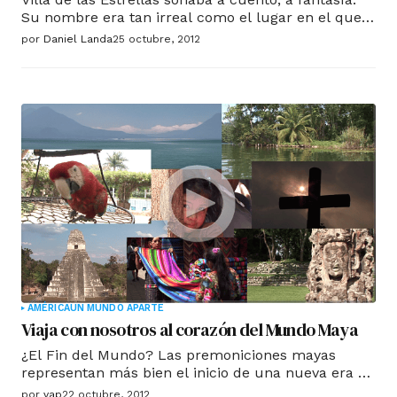
Su nombre era tan irreal como el lugar en el que
se había instalado y nosotros nos dirigíamos allí.
por
Daniel Landa
25 octubre, 2012
Estábamos a punto de subirnos a un avión para
viajar a la Antártida.
AMÉRICA
UN MUNDO APARTE
Viaja con nosotros al corazón del Mundo Maya
¿El Fin del Mundo? Las premoniciones mayas
representan más bien el inicio de una nueva era ya
que tomando como base la filosofía y el
por
vap
22 octubre, 2012