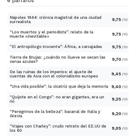
6 párrafos
Nápoles 1944: crónica magistral de una ciudad
9,75
/10
surrealista
“Los muertos y el periodista”: relato de la
9,75
/10
muerte «inevitable»
“El antropólogo inocente”: África, a carcajadas
9,75
/10
Tierra de Brujas: ¿cuándo no llueve se secan las
9,70
/10
venas azules?
De las ruinas de los imperios: el ajuste de
9,45
/10
cuentas de Asia con el colonialismo europeo
“Una vida posible”: la cicatriz que deja la memoria
9,40
/10
“Quijote en el Congo”: no eran gigantes, era un
9,25
/10
río
“Peregrinos de la belleza”: bacanal de Italia y
9,20
/10
Grecia
“Viajes con Charley”: crudo retrato del EE.UU de
9,05
/10
los 60