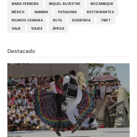
MARIA FERREIRA
MIQUEL SILVESTRE
MOZAMBIQUE
MÉXICO
NAMIBIA
PATAGONIA
RESTAURANTES
RICARDO COARASA
RUTA
SUDÁFRICA
TIBET
VIAJE
VIAJES
ÁFRICA
Destacado
Ruta VAP por México (salida confirmada y
grupo ya cerrado)
por vap
18 mayo, 2026