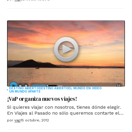
pensamiento Maya, los cambios de ciclos no deben
interpretarse como una terminación, sino como un
principio.
DESTINO ABIERTO
DESTINO ABIERTO
EL MUNDO EN VÍDEO
UN MUNDO APARTE
¡VaP organiza nuevos viajes!
Si quieres viajar con nosotros, tienes dónde elegir.
En Viajes al Pasado no sólo queremos contarte el
mundo, además, queremos vivirlo contigo, llevarte
por
vap
15 octubre, 2012
a los confirnes de la selva de Petén, atravesar la
Patagonia siguiendo el rastro de Darwin o