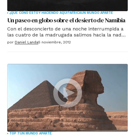
¿QUÉ COÑO ESTOY HACIENDO AQUÍ?
ÁFRICA
UN MUNDO APARTE
Un paseo en globo sobre el desierto de Namibia
Con el desconcierto de una noche interrumpida a
las cuatro de la madrugada salimos hacia la nada.
Habíamos quedado con los responsables de Namib
por
Daniel Landa
5 noviembre, 2012
Sky Ballon en algún punto del desierto y allí, con la
bruma del amanecer anunciando el día, vimos las
siluetas de dos enormes globos aerostáticos.
TOP 7
UN MUNDO APARTE