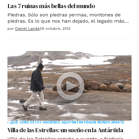
Las 7 ruinas más bellas del mundo
Piedras. Sólo son piedras yermas, montones de
piedras. Es lo que nos han dejado, el legado más
palpable de nuestros antepasados se mide en
por
Daniel Landa
29 octubre, 2012
piedras. Y sin embargo, nos hablan también las
piedras de ciudades hermosas, de pirámides
imposibles, de delirios mortuorios y templos
sagrados
¿QUÉ COÑO ESTOY HACIENDO AQUÍ?
ANTÁRTIDA
UN MUNDO APARTE
Villa de las Estrellas: un sueño en la Antártida
Villa de las Estrellas sonaba a cuento, a fantasía.