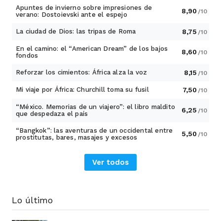
Apuntes de invierno sobre impresiones de
8,90
/10
verano: Dostoievski ante el espejo
La ciudad de Dios: las tripas de Roma
8,75
/10
En el camino: el “American Dream” de los bajos
8,60
/10
fondos
Reforzar los cimientos: África alza la voz
8,15
/10
Mi viaje por África: Churchill toma su fusil
7,50
/10
“México. Memorias de un viajero”: el libro maldito
6,25
/10
que despedaza el país
“Bangkok”: las aventuras de un occidental entre
5,50
/10
prostitutas, bares, masajes y excesos
Ver todos
Lo último