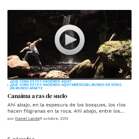
compartir toda la magia de Mozambique.
¿QUÉ COÑO ESTOY HACIENDO AQUÍ?
¿QUÉ COÑO ESTOY HACIENDO AQUÍ?
AMÉRICA
EL MUNDO EN VÍDEO
UN MUNDO APARTE
Canaima a ras de suelo
Ahí abajo, en la espesura de los bosques, los ríos
hacen filigranas en la roca. Ahí abajo, entre los
árboles del trópico, hay caminos de jade, pozas
por
Daniel Landa
11 octubre, 2012
como de cristal, aguas color vino tinto, serpientes
esmeraldas. Ahí abajo escuché un trino de aves
exóticas y el estruendo de las cascadas.