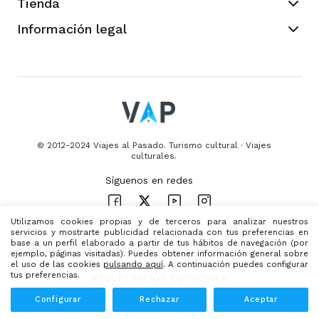
Tienda
Información legal
© 2012-2024 Viajes al Pasado. Turismo cultural · Viajes
culturales.
Utilizamos cookies propias y de terceros para analizar nuestros
servicios y mostrarte publicidad relacionada con tus preferencias en
base a un perfil elaborado a partir de tus hábitos de navegación (por
PROGRAMA KIT DIGITAL
COFINANCIADO POR LOS FONDOS
ejemplo, páginas visitadas). Puedes obtener información general sobre
el uso de las cookies
pulsando aquí
. A continuación puedes configurar
NEXT GENERATION (EU)
DEL MECANISMO DE
tus preferencias.
RECUPERACIÓN ECONÓMICA
Configurar
Rechazar
Aceptar