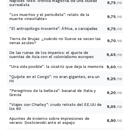
Nápoles 1944: crónica magistral de una ciudad
9,75
/10
surrealista
“Los muertos y el periodista”: relato de la
9,75
/10
muerte «inevitable»
“El antropólogo inocente”: África, a carcajadas
9,75
/10
Tierra de Brujas: ¿cuándo no llueve se secan las
9,70
/10
venas azules?
De las ruinas de los imperios: el ajuste de
9,45
/10
cuentas de Asia con el colonialismo europeo
“Una vida posible”: la cicatriz que deja la memoria
9,40
/10
“Quijote en el Congo”: no eran gigantes, era un
9,25
/10
río
“Peregrinos de la belleza”: bacanal de Italia y
9,20
/10
Grecia
“Viajes con Charley”: crudo retrato del EE.UU de
9,05
/10
los 60
Apuntes de invierno sobre impresiones de
8,90
/10
verano: Dostoievski ante el espejo