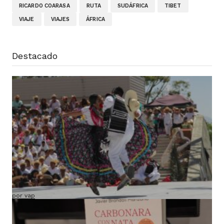
RICARDO COARASA
RUTA
SUDÁFRICA
TIBET
VIAJE
VIAJES
ÁFRICA
Destacado
Ruta VAP por México (salida confirmada y
grupo ya cerrado)
por vap
18 mayo, 2026