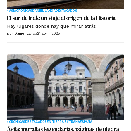
ASIA
CRÓNICAS
DANIEL LANDA
DESTACADOS
El sur de Irak: un viaje al origen de la Historia
Hay lugares donde hay que mirar atrás
por
Daniel Landa
21 abril, 2025
CRÓNICAS
DESTACADOS
EN TIERRA EXTRAÑA
ESPAÑA
Ávila: murallas legendarias, páginas de piedra