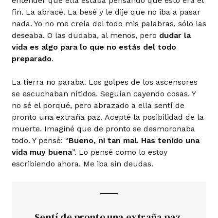
entender que ella estaba pensando que esto era el
fin. La abracé. La besé y le dije que no iba a pasar
nada. Yo no me creía del todo mis palabras, sólo las
deseaba. O las dudaba, al menos, pero
dudar la
vida es algo para lo que no estás del todo
preparado
.
La tierra no paraba. Los golpes de los ascensores
se escuchaban nítidos. Seguían cayendo cosas. Y
no sé el porqué, pero abrazado a ella sentí de
pronto una extraña paz. Acepté la posibilidad de la
muerte. Imaginé que de pronto se desmoronaba
todo. Y pensé: “
Bueno, ni tan mal. Has tenido una
vida muy buena
”. Lo pensé como lo estoy
escribiendo ahora. Me iba sin deudas.
Sentí de pronto una extraña paz.