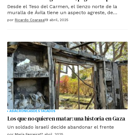
Desde el Teso del Carmen, el lienzo norte de la
muralla de Ávila tiene un aspecto agreste, de
praderas de correrías infantiles y senderos de
por
Ricardo Coarasa
19 abril, 2025
paseos otoñales. Los meticulosos trabajos de
restauración han sacado brillo a la piedra, que
ahora asoma demasiado esbelta, demasiado
perfecta.
ASIA
CRÓNICAS
DESTACADOS
Los que no quieren matar: una historia en Gaza
Un soldado israelí decide abandonar el frente
por
María Ferreira
17 abril, 2025