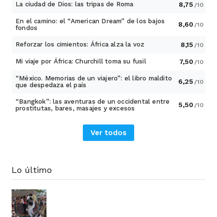
La ciudad de Dios: las tripas de Roma
8,75
/10
En el camino: el “American Dream” de los bajos
8,60
/10
fondos
Reforzar los cimientos: África alza la voz
8,15
/10
Mi viaje por África: Churchill toma su fusil
7,50
/10
“México. Memorias de un viajero”: el libro maldito
6,25
/10
que despedaza el país
“Bangkok”: las aventuras de un occidental entre
5,50
/10
prostitutas, bares, masajes y excesos
Ver todos
Lo último